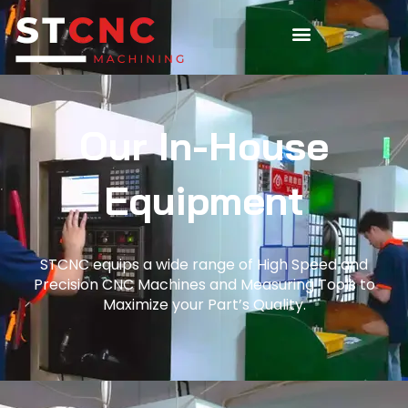
Our In-House
Equipment
STCNC equips a wide range of High Speed and
Precision CNC Machines and Measuring Tools to
Maximize your Part’s Quality.