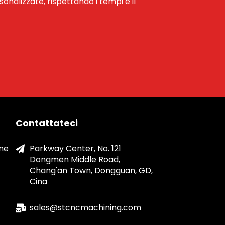
rsonalizzate, rispettando i tempi e il
Contattateci
one
Parkway Center, No. 121
Dongmen Middle Road,
Chang'an Town, Dongguan, GD,
Cina
sales@stcncmachining.com