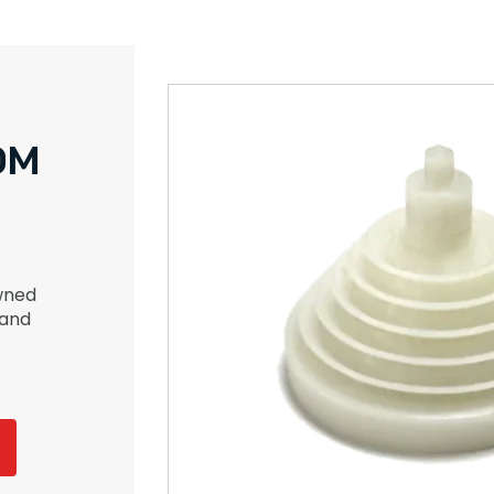
OM
owned
mand