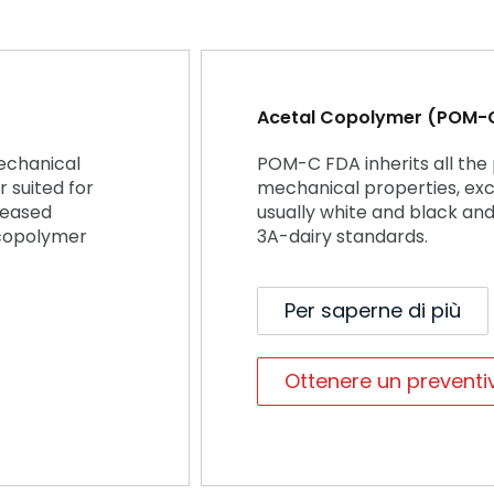
Acetal Copolymer (POM-
echanical
POM-C FDA inherits all the
r suited for
mechanical properties, exce
creased
usually white and black an
 copolymer
3A-dairy standards.
Per saperne di più
Ottenere un prevent