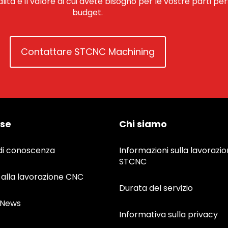
alità e il valore di cui avete bisogno per le vostre parti pe
budget.
Contattare STCNC Machining
rse
Chi siamo
di conoscenza
Informazioni sulla lavorazi
STCNC
 alla lavorazione CNC
Durata del servizio
&News
Informativa sulla privacy