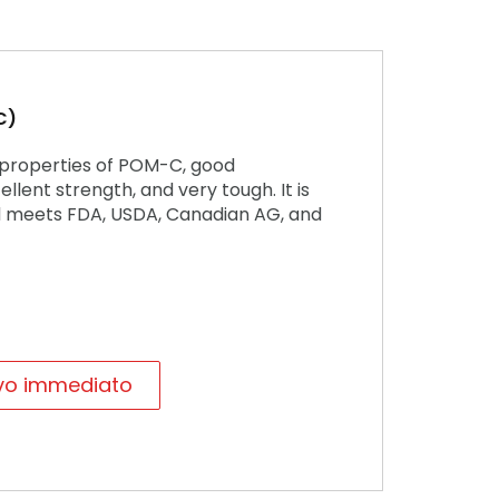
C)
 properties of POM-C, good
llent strength, and very tough. It is
d meets FDA, USDA, Canadian AG, and
ivo immediato