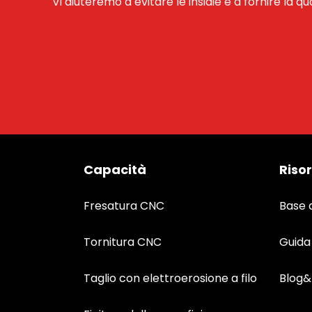
Vi aiuteremo a evitare le insidie e a fornire la qu
Capacità
Riso
Fresatura CNC
Base 
Tornitura CNC
Guida
Taglio con elettroerosione a filo
Blog