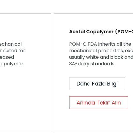
Acetal Copolymer (POM-
echanical
POM-C FDA inherits all the
r suited for
mechanical properties, exce
creased
usually white and black an
 copolymer
3A-dairy standards.
Daha Fazla Bilgi
Anında Teklif Alın