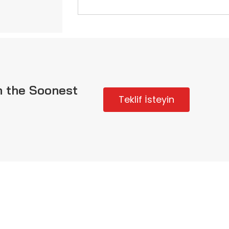
n the Soonest
Teklif İsteyin