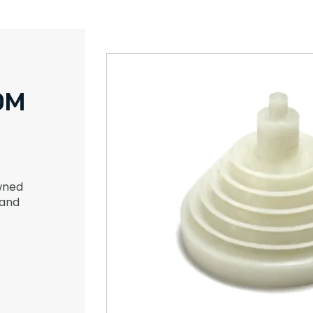
OM
owned
mand