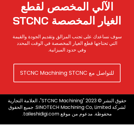
الآلي المخصص لقطع
الغيار المخصصة STCNC
سوف نساعدك على تجنب المزالق وتقديم الجودة والقيمة
التي تحتاجها قطع الغيار المخصصة في الوقت المحدد
وفي حدود الميزانية.
للتواصل مع STCNC Machining STCNC
حقوق النشر © 2023 "STCNC Machining"، العلامة التجارية
لشركة SINOTECH Machining Co, Limited. جميع الحقوق
محفوظة. مدعوم من موقع taileshidigi.com.