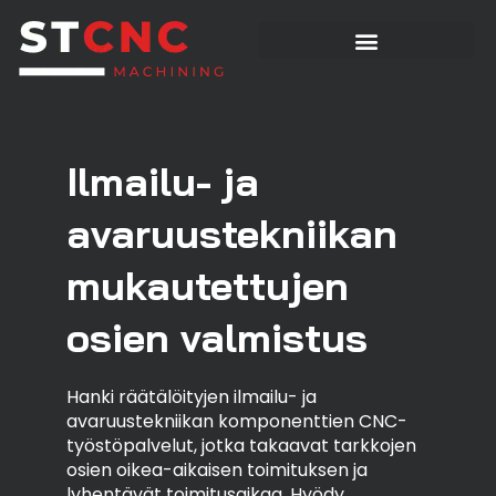
Ilmailu- ja
avaruustekniikan
mukautettujen
osien valmistus
Hanki räätälöityjen ilmailu- ja
avaruustekniikan komponenttien CNC-
työstöpalvelut, jotka takaavat tarkkojen
osien oikea-aikaisen toimituksen ja
lyhentävät toimitusaikaa. Hyödy