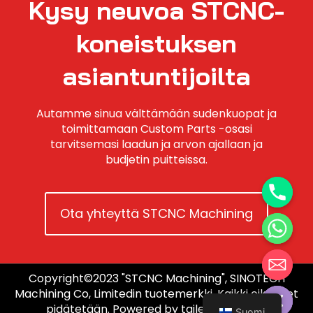
Kysy neuvoa STCNC-
koneistuksen
asiantuntijoilta
Autamme sinua välttämään sudenkuopat ja
toimittamaan Custom Parts -osasi
tarvitsemasi laadun ja arvon ajallaan ja
budjetin puitteissa.
Ota yhteyttä STCNC Machining
Copyright©2023 "STCNC Machining", SINOTECH
Hide chaty
Machining Co, Limitedin tuotemerkki. Kaikki oikeudet
pidätetään. Powered by taileshidigi.com.
Suomi