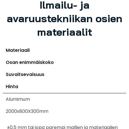
Ilmailu- ja
avaruustekniikan osien
materiaalit
Materiaali
Osan enimmäiskoko
Suvaitsevaisuus
Hinta
Alumimum
2000x800X300mm
±0,5 mm tai jopa parempi mallien ja materiaalien