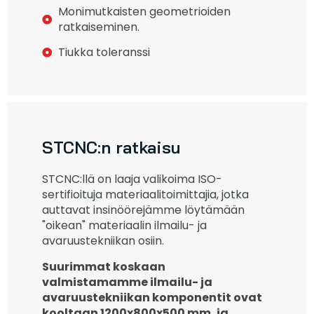
Monimutkaisten geometrioiden
ratkaiseminen.
Tiukka toleranssi
STCNC:n ratkaisu
STCNC:llä on laaja valikoima ISO-
sertifioituja materiaalitoimittajia, jotka
auttavat insinöörejämme löytämään
"oikean" materiaalin ilmailu- ja
avaruustekniikan osiin.
Suurimmat koskaan
valmistamamme ilmailu- ja
avaruustekniikan komponentit ovat
kooltaan 1200x800x500 mm, ja