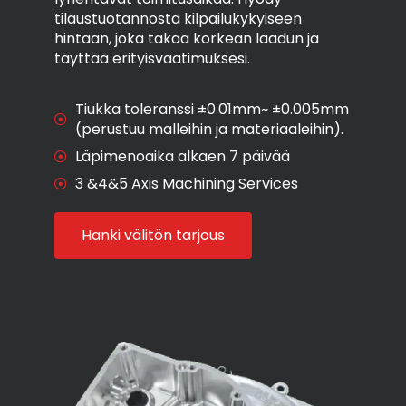
tilaustuotannosta kilpailukykyiseen
hintaan, joka takaa korkean laadun ja
täyttää erityisvaatimuksesi.
Tiukka toleranssi ±0.01mm~ ±0.005mm
(perustuu malleihin ja materiaaleihin).
Läpimenoaika alkaen 7 päivää
3 &4&5 Axis Machining Services
Hanki välitön tarjous