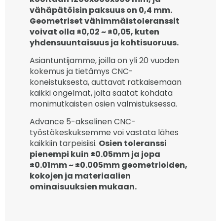
vähäpätöisin paksuus on 0,4 mm.
Geometriset vähimmäistoleranssit
voivat olla ±0,02 ~ ±0,05, kuten
yhdensuuntaisuus ja kohtisuoruus.
Asiantuntijamme, joilla on yli 20 vuoden
kokemus ja tietämys CNC-
koneistuksesta, auttavat ratkaisemaan
kaikki ongelmat, joita saatat kohdata
monimutkaisten osien valmistuksessa.
Advance 5-akselinen CNC-
työstökeskuksemme voi vastata lähes
kaikkiin tarpeisiisi.
Osien toleranssi
pienempi kuin ±0.05mm ja jopa
±0.01mm ~ ±0.005mm geometrioiden,
kokojen ja materiaalien
ominaisuuksien mukaan.