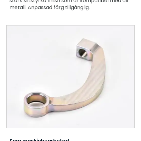
stark slitstyrka finish som är kompatibel med all
metall. Anpassad färg tillgänglig.
Som maskinbearbetad