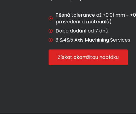
Těsná tolerance až ±0,01 mm ~ ±
provedení a materiálů)
Doba dodání od 7 dnů
3 &4&5 Axis Machining Services
Získat okamžitou nabídku