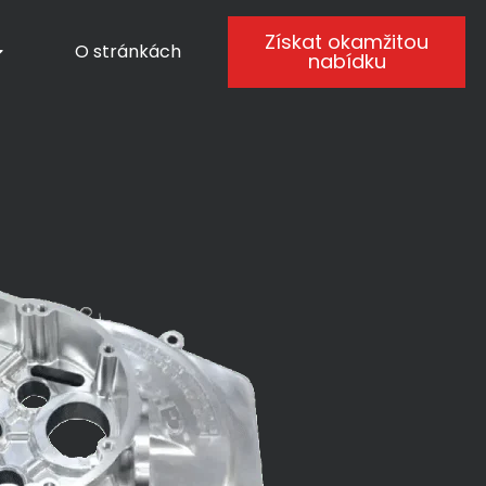
Získat okamžitou
O stránkách
nabídku