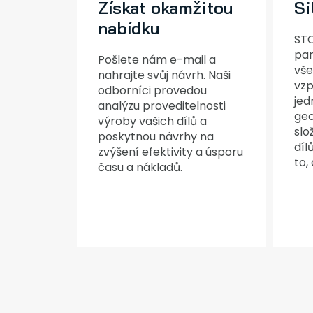
Získat okamžitou
Si
nabídku
STC
par
Pošlete nám e-mail a
vše
nahrajte svůj návrh. Naši
vz
odborníci provedou
jed
analýzu proveditelnosti
geo
výroby vašich dílů a
slo
poskytnou návrhy na
díl
zvýšení efektivity a úsporu
to,
času a nákladů.