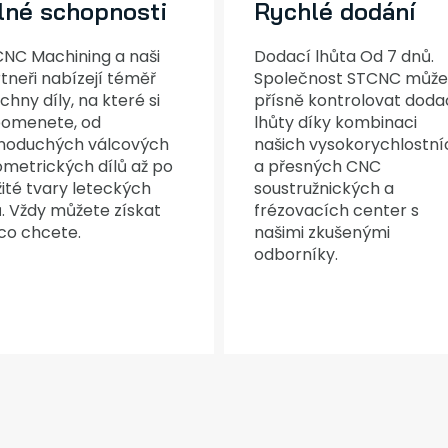
lné schopnosti
Rychlé dodání
NC Machining a naši
Dodací lhůta Od 7 dnů.
tneři nabízejí téměř
Společnost STCNC může
chny díly, na které si
přísně kontrolovat doda
pomenete, od
lhůty díky kombinaci
noduchých válcových
našich vysokorychlostní
metrických dílů až po
a přesných CNC
žité tvary leteckých
soustružnických a
ů. Vždy můžete získat
frézovacích center s
 co chcete.
našimi zkušenými
odborníky.