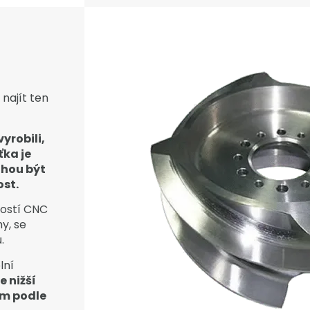
najít ten
yrobili,
ťka je
ohou být
ost.
lostí CNC
y, se
.
lní
e nižší
mm podle