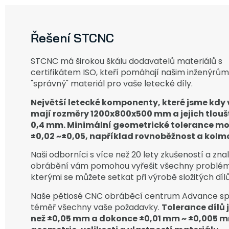
Řešení STCNC
STCNC má širokou škálu dodavatelů materiálů s
certifikátem ISO, kteří pomáhají našim inženýrům 
"správný" materiál pro vaše letecké díly.
Největší letecké komponenty, které jsme kdy v
mají rozměry 1200x800x500 mm a jejich tlouš
0,4 mm. Minimální geometrické tolerance m
±0,02 ~±0,05, například rovnoběžnost a kolm
Naši odborníci s více než 20 lety zkušeností a zna
obrábění vám pomohou vyřešit všechny problém
kterými se můžete setkat při výrobě složitých dílů
Naše pětiosé CNC obráběcí centrum Advance sp
téměř všechny vaše požadavky.
Tolerance dílů j
než ±0,05 mm a dokonce ±0,01 mm ~ ±0,005 