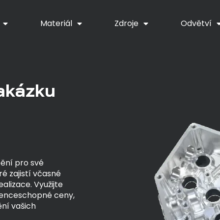
Materiál
Zdroje
Odvětví
zakázku
bění pro své
é zajistí včasné
alizace. Využijte
renceschopné ceny,
ění vašich