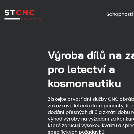
Schopnosti
Výroba dílů na 
pro letectví a
kosmonautiku
Získejte prvotřídní služby CNC obrá
zakázkové letecké komponenty, kter
dodání přesných dílů a zkrátí dobu re
výhod výroby na vyžádání za konku
které zaručují vysokou kvalitu a spln
specifických požadavků.