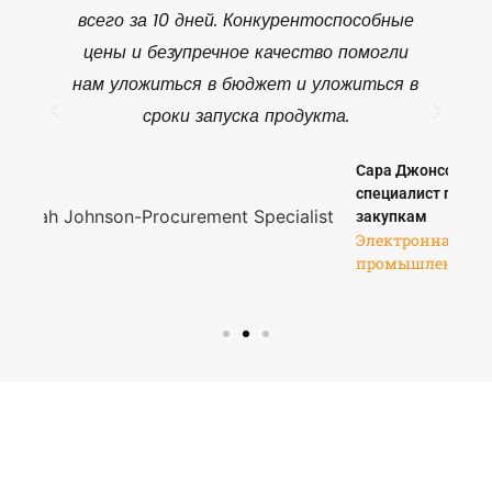
всего за 10 дней. Конкурентоспособные
е
цены и безупречное качество помогли
.
нам уложиться в бюджет и уложиться в
сроки запуска продукта.
с
Сара Джонсон -
специалист по
ь
закупкам
Электронная
промышленност