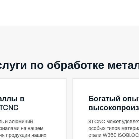
луги по обработке мета
аллы в
Богатый опы
STCNC
высокопроиз
ль и алюминий
STCNC может удовлет
ериалами на нашем
особых типов матери
ния продукции наших
стали W360 ISOBLOC®