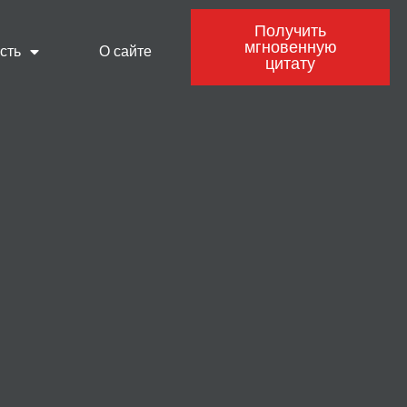
Получить
мгновенную
сть
О сайте
цитату