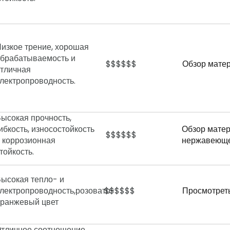
изкое трение, хорошая
брабатываемость и
$$$$$$
Обзор матер
тличная
лектропроводность.
ысокая прочность,
ибкость, износостойкость
Обзор матер
$$$$$$
 коррозионная
нержавеюще
тойкость.
ысокая тепло- и
лектропроводность,
розовато-
$$$$$$
Просмотрет
оранжевый цвет
тличное соотношение