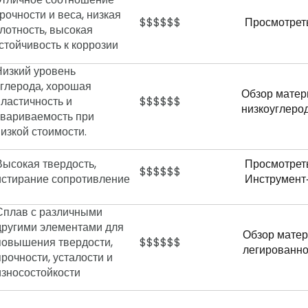
рочности и веса, низкая
$$$$$$
Просмотрет
лотность, высокая
стойчивость к коррозии
Низкий уровень
углерода, хорошая
Обзор матер
пластичность и
$$$$$$
низкоуглеро
свариваемость при
низкой стоимости.
Высокая твердость,
Просмотрет
$$$$$$
истирание
сопротивление
Инструмент
Сплав с различными
другими элементами для
Обзор матер
повышения твердости,
$$$$$$
легированно
прочности, усталости и
износостойкости