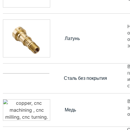
Н
о
Латунь
о
э
В
г
Сталь без покрытия
и
с
В
э
Медь
О