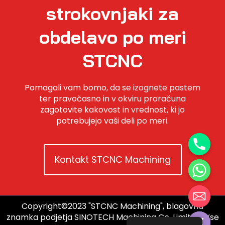
strokovnjaki za
obdelavo po meri
STCNC
Pomagali vam bomo, da se izognete pastem
ter pravočasno in v okviru proračuna
zagotovite kakovost in vrednost, ki jo
potrebujejo vaši deli po meri.
Kontakt STCNC Machining
Copyright©2023 "STCNC Machining", blagovna
Hide chaty
znamka podjetja SINOTECH Machining Co, Limited. Vse