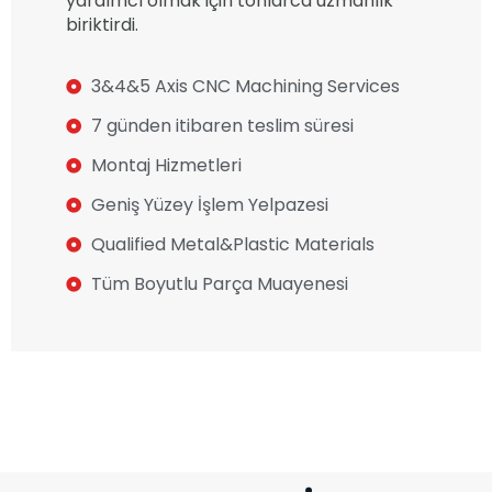
yardımcı olmak için tonlarca uzmanlık
biriktirdi.
3&4&5 Axis CNC Machining Services
7 günden itibaren teslim süresi
Montaj Hizmetleri
Geniş Yüzey İşlem Yelpazesi
Qualified Metal&Plastic Materials
Tüm Boyutlu Parça Muayenesi