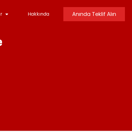
Anında Teklif Alın
er
Hakkında
e