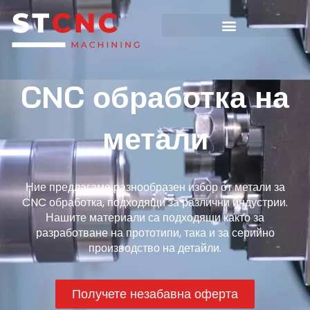
CNC обработка на
метали
Ние предлагаме разнообразен избор от метали за
CNC обработка, подходящи за различни индустрии.
Нашите материали са подходящи както за
разработване на прототипи, така и за серийно
производство на детайли.
Получете незабавна оферта