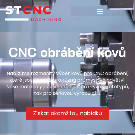
CNC obrábění kovů
Nabízíme rozmanitý výběr kovů pro CNC obrábění,
které jsou vhodné pro různá průmyslová odvětví.
Naše materiály jsou vhodné jak pro vývoj prototypů,
tak pro sériovou výrobu dílů.
Získat okamžitou nabídku