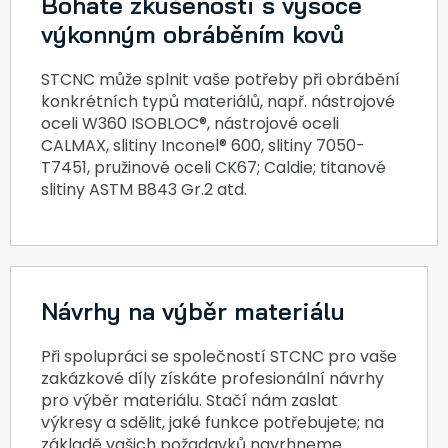
Bohaté zkušenosti s vysoce
výkonným obráběním kovů
STCNC může splnit vaše potřeby při obrábění
konkrétních typů materiálů, např. nástrojové
oceli W360 ISOBLOC®, nástrojové oceli
CALMAX, slitiny Inconel® 600, slitiny 7050-
T7451, pružinové oceli CK67; Caldie; titanové
slitiny ASTM B843 Gr.2 atd.
Návrhy na výběr materiálu
Při spolupráci se společností STCNC pro vaše
zakázkové díly získáte profesionální návrhy
pro výběr materiálu. Stačí nám zaslat
výkresy a sdělit, jaké funkce potřebujete; na
základě vašich požadavků navrhneme