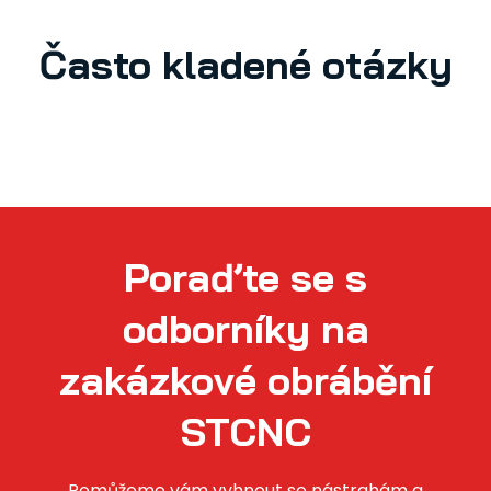
Často kladené otázky
Poraďte se s
odborníky na
zakázkové obrábění
STCNC
Pomůžeme vám vyhnout se nástrahám a