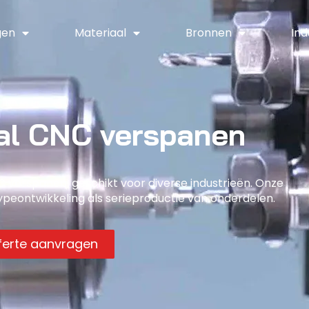
gen
Materiaal
Bronnen
Ind
al CNC verspanen
 verspanen, geschikt voor diverse industrieën. Onze
typeontwikkeling als serieproductie van onderdelen.
fferte aanvragen