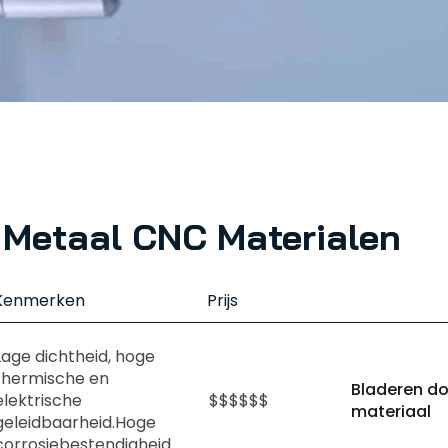
Metaal CNC Materialen
Kenmerken
Prijs
Lage dichtheid, hoge
thermische en
Bladeren d
elektrische
$$$$$$
materiaal
geleidbaarheid.Hoge
corrosiebestendigheid