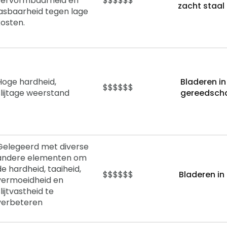
vervormbaarheid en
$$$$$$
zacht staal
lasbaarheid tegen lage
kosten.
Hoge hardheid,
Bladeren in
$$$$$$
slijtage
weerstand
gereedsch
Gelegeerd met diverse
andere elementen om
de hardheid, taaiheid,
$$$$$$
Bladeren in
vermoeidheid en
slijtvastheid te
verbeteren