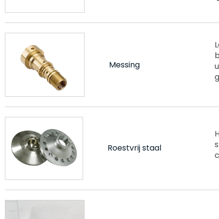
L
Messing
u
g
H
s
Roestvrij staal
c