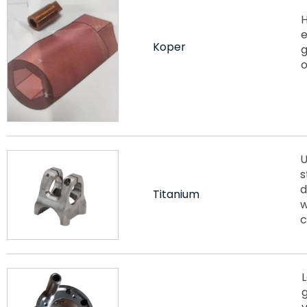
e
Koper
g
o
U
s
d
Titanium
w
c