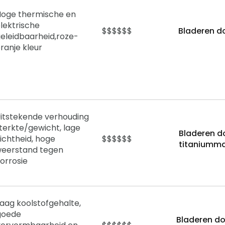
Hoge thermische en
lektrische
$$$$$$
Bladeren d
eleidbaarheid,
roze-
ranje kleur
itstekende verhouding
terkte/gewicht, lage
Bladeren d
ichtheid, hoge
$$$$$$
titaniumma
eerstand tegen
orrosie
Laag koolstofgehalte,
goede
Bladeren do