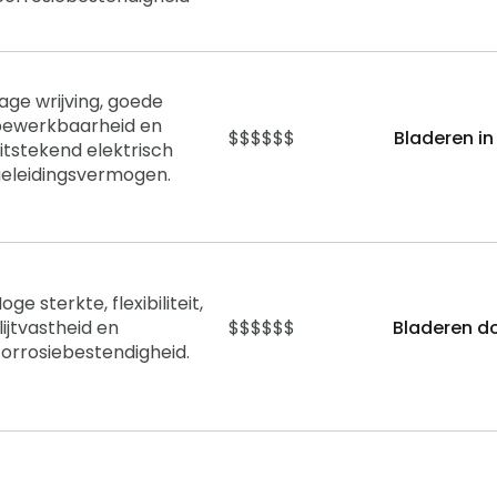
age wrijving, goede
bewerkbaarheid en
$$$$$$
Bladeren i
itstekend elektrisch
eleidingsvermogen.
oge sterkte, flexibiliteit,
lijtvastheid en
$$$$$$
Bladeren do
orrosiebestendigheid.