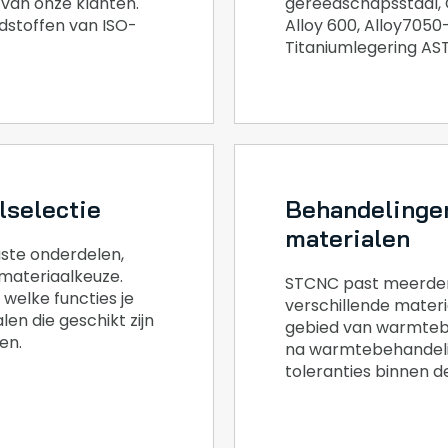
van onze klanten.
gereedschapsstaal,
dstoffen van ISO-
Alloy 600, Alloy7050
Titaniumlegering AST
lselectie
Behandelingen
materialen
te onderdelen,
 materiaalkeuze.
STCNC past meerder
 welke functies je
verschillende materi
en die geschikt zijn
gebied van warmtebe
en.
na warmtebehandeli
toleranties binnen d