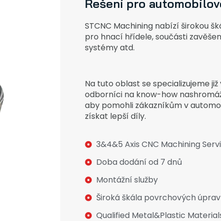
Řešení pro automobilové
STCNC Machining nabízí širokou šk
pro hnací hřídele, součásti zavěšen
systémy atd.
Na tuto oblast se specializujeme již 
odborníci na know-how nashromáždi
aby pomohli zákazníkům v automo
získat lepší díly.
3&4&5 Axis CNC Machining Serv
Doba dodání od 7 dnů
Montážní služby
Široká škála povrchových úprav
Qualified Metal&Plastic Material