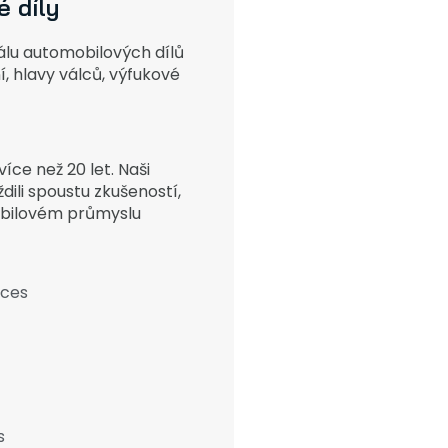
 díly
álu automobilových dílů
í, hlavy válců, výfukové
více než 20 let. Naši
li spoustu zkušeností,
bilovém průmyslu
ices
s