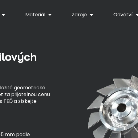
Materiál
Zdroje
Odvětví
ilových
ložité geometrické
 za přijatelnou cenu
s TEĎ a získejte
005 mm podle