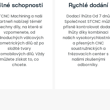
ilné schopnosti
Rychlé dodání
TCNC Machining a naši
Dodací lhůta Od 7 dnů
artneři nabízejí téměř
Společnost STCNC můž
echny díly, na které si
přísně kontrolovat doda
vzpomenete, od
lhůty díky kombinaci
dnoduchých válcových
našich vysokorychlostní
ometrických dílů až po
a přesných CNC
složité tvary
soustružnických a
tomobilových dílů. Vždy
frézovacích center s
můžete získat to, co
našimi zkušenými
chcete.
odborníky.