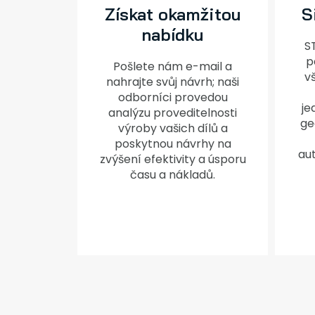
Získat okamžitou
S
nabídku
S
p
Pošlete nám e-mail a
vš
nahrajte svůj návrh; naši
odborníci provedou
je
analýzu proveditelnosti
ge
výroby vašich dílů a
poskytnou návrhy na
au
zvýšení efektivity a úsporu
času a nákladů.