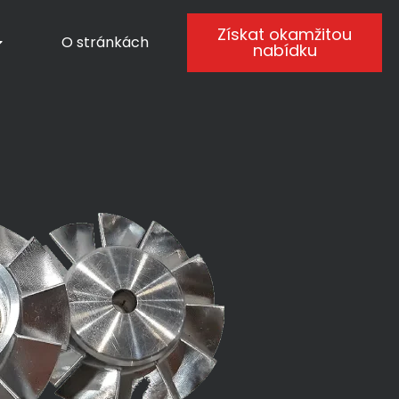
Získat okamžitou
O stránkách
nabídku