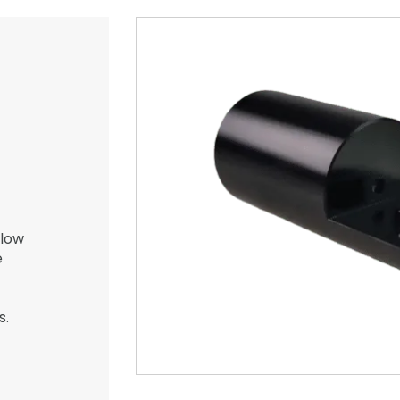
 low
e
s.