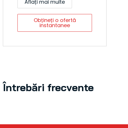
Aflați mai multe
Obțineți o ofertă
instantanee
Întrebări frecvente