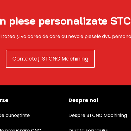
 în piese personalizate S
litatea și valoarea de care au nevoie piesele dvs. personaliz
Contactați STCNC Machining
rse
Despre noi
de cunoștințe
Despre STCNC Machining
de prelucrare CNC
Durata serviciului