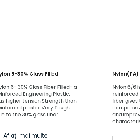
ylon 6-30% Glass Filled
Nylon(PA) 
ylon 6- 30% Glass Fiber Filled- a
Nylon 6/6 i
einforced Engineering Plastic,
reinforced 
as higher tension Strength than
fiber gives
einforced plastic. Very Tough
compressive
ue to the 30% glass fiber.
and improve
characteris
Aflați mai multe