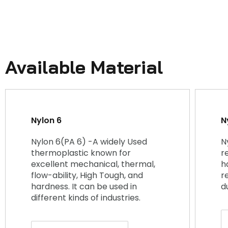
Available Material
Nylon 6
N
Nylon 6(PA 6) -A widely Used
N
thermoplastic known for
r
excellent mechanical, thermal,
h
flow-ability, High Tough, and
r
hardness. It can be used in
d
different kinds of industries.