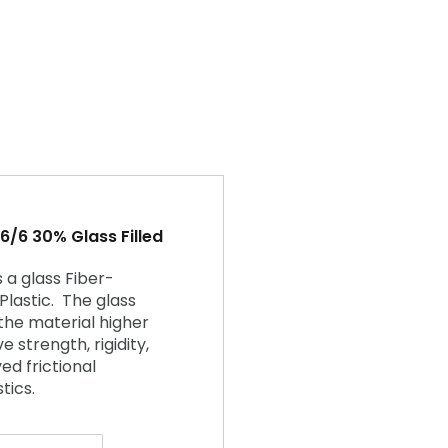
6/6 30% Glass Filled
s a glass Fiber-
Plastic. The glass
 the material higher
 strength, rigidity,
d frictional
tics.