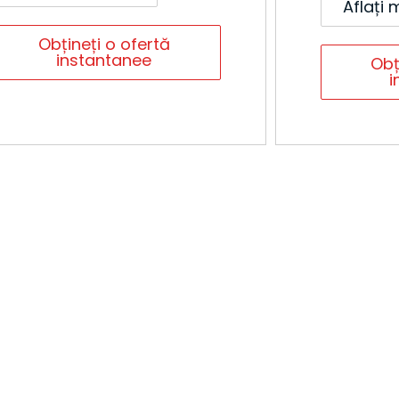
Aflați 
Obțineți o ofertă
instantanee
Obț
i