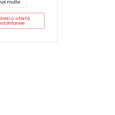
mai multe
ineți o ofertă
nstantanee