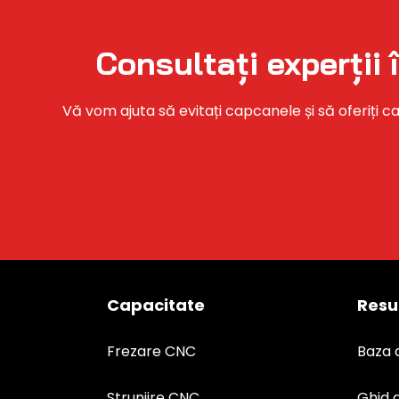
Consultați experții
Vă vom ajuta să evitați capcanele și să oferiți ca
Capacitate
Resu
Frezare CNC
Baza 
Strunjire CNC
Ghid 